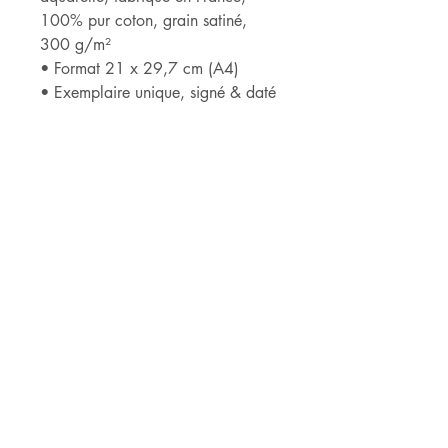
100% pur coton, grain satiné,
300 g/m²
• Format 21 x 29,7 cm (A4)
• Exemplaire unique, signé & daté
______________________________
______
*ARCHES® est détentrice du label
« Entreprise du Patrimoine Vivant »
qui récompense son savoir-faire
ancestral dans le domaine de la
fabrication de papiers haut de
gamme.