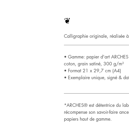
❦
Calligraphie originale, réalisée 
____________________________
• Gamme: papier d'art ARCHES*,
coton, grain satiné, 300 g/m²
• Format 21 x 29,7 cm (A4)
• Exemplaire unique, signé & da
____________________________
*ARCHES® est détentrice du label
récompense son savoir-faire ance
papiers haut de gamme.