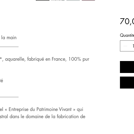
70,
Quantit
à la main
________
 aquarelle, fabriqué en France, 100% pur
té
________
 « Entreprise du Patrimoine Vivant » qui
stral dans le domaine de la fabrication de