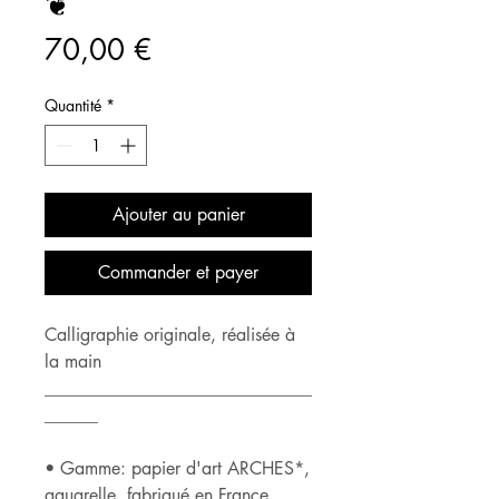
❦
Prix
70,00 €
Quantité
*
Ajouter au panier
Commander et payer
Calligraphie originale, réalisée à
la main
______________________________
______
• Gamme: papier d'art ARCHES*,
aquarelle, fabriqué en France,