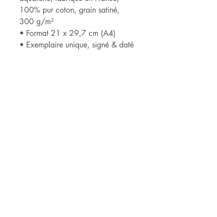
100% pur coton, grain satiné,
300 g/m²
• Format 21 x 29,7 cm (A4)
• Exemplaire unique, signé & daté
______________________________
______
*ARCHES® est détentrice du label
« Entreprise du Patrimoine Vivant »
qui récompense son savoir-faire
ancestral dans le domaine de la
fabrication de papiers haut de
gamme.