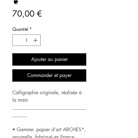
❦
Prix
70,00 €
Quantité
*
Ajouter au panier
Commander et payer
Calligraphie originale, réalisée à
la main
______________________________
______
• Gamme: papier d'art ARCHES*,
aquarelle, fabriqué en France,