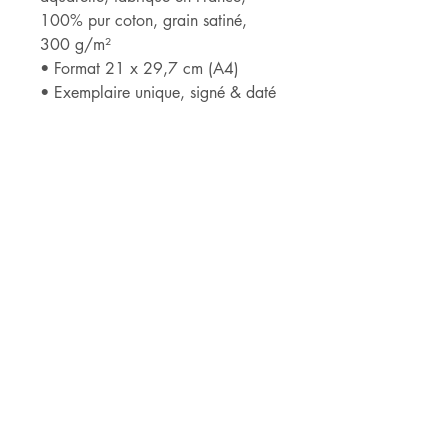
100% pur coton, grain satiné,
300 g/m²
• Format 21 x 29,7 cm (A4)
• Exemplaire unique, signé & daté
______________________________
______
*ARCHES® est détentrice du label
« Entreprise du Patrimoine Vivant »
qui récompense son savoir-faire
ancestral dans le domaine de la
fabrication de papiers haut de
gamme.