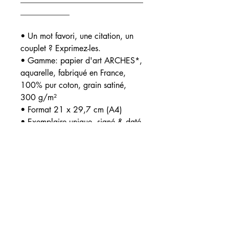
____________
• Un mot favori, une citation, un
couplet ? Exprimez-les.
• Gamme: papier d'art ARCHES*,
aquarelle, fabriqué en France,
100% pur coton, grain satiné,
300 g/m²
• Format 21 x 29,7 cm (A4)
• Exemplaire unique, signé & daté
______________________________
____________
*ARCHES® est détentrice du label
« Entreprise du Patrimoine Vivant »
qui récompense son savoir-faire
ancestral dans le domaine de la