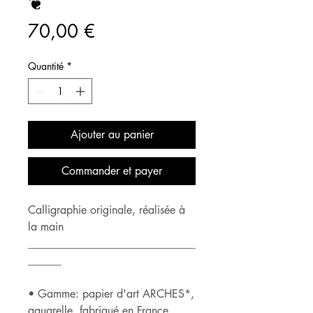
❦
Prix
70,00 €
Quantité
*
Ajouter au panier
Commander et payer
Calligraphie originale, réalisée à
la main
______________________________
______
• Gamme: papier d'art ARCHES*,
aquarelle, fabriqué en France,