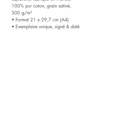
100% pur coton, grain satiné,
300 g/m²
• Format 21 x 29,7 cm (A4)
• Exemplaire unique, signé & daté
______________________________
______
*ARCHES® est détentrice du label
« Entreprise du Patrimoine Vivant »
qui récompense son savoir-faire
ancestral dans le domaine de la
fabrication de papiers haut de
gamme.