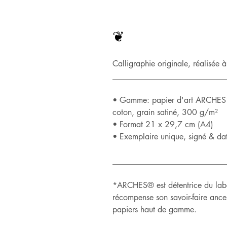
❦
Calligraphie originale, réalisée 
____________________________
• Gamme: papier d'art ARCHES*,
coton, grain satiné, 300 g/m²
• Format 21 x 29,7 cm (A4)
• Exemplaire unique, signé & da
____________________________
*ARCHES® est détentrice du label
récompense son savoir-faire ance
papiers haut de gamme.