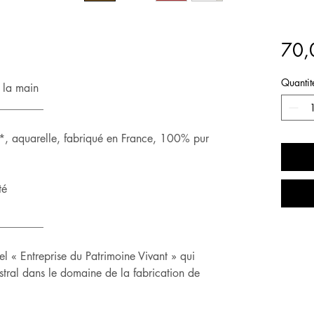
70,
Quantit
à la main
________
 aquarelle, fabriqué en France, 100% pur
té
________
 « Entreprise du Patrimoine Vivant » qui
stral dans le domaine de la fabrication de