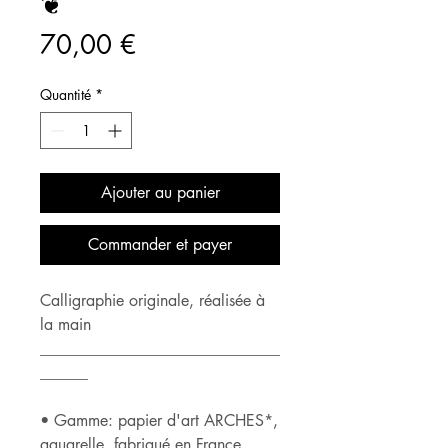
❦
Prix
70,00 €
Quantité
*
Ajouter au panier
Commander et payer
Calligraphie originale, réalisée à
la main
______________________________
______
• Gamme: papier d'art ARCHES*,
aquarelle, fabriqué en France,