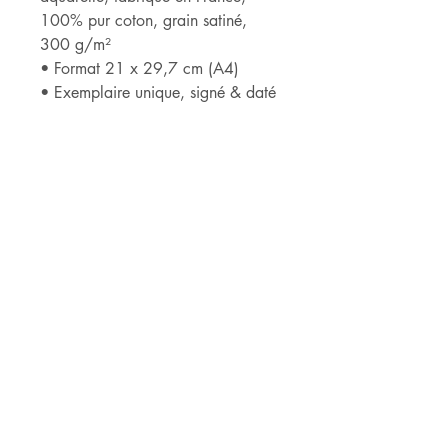
100% pur coton, grain satiné,
300 g/m²
• Format 21 x 29,7 cm (A4)
• Exemplaire unique, signé & daté
______________________________
______
*ARCHES® est détentrice du label
« Entreprise du Patrimoine Vivant »
qui récompense son savoir-faire
ancestral dans le domaine de la
fabrication de papiers haut de
gamme.