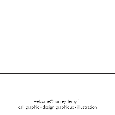
welcome@audrey-leroy.fr
calligraphie
design graphique
illustration
•
•