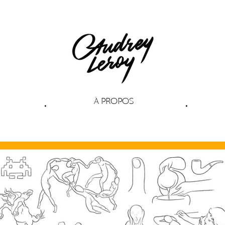
À PROPOS
•
•